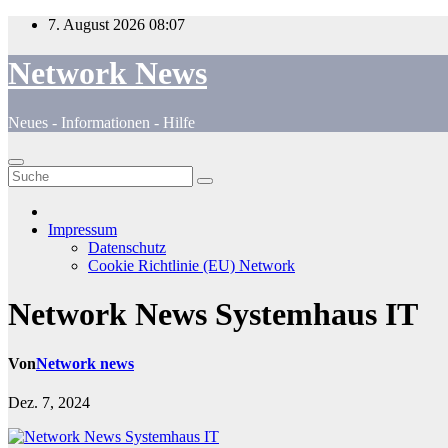
Zum
7. August 2026
08:07
Inhalt
springen
Network News
Neues - Informationen - Hilfe
Impressum
Datenschutz
Cookie Richtlinie (EU) Network
Network News Systemhaus IT
Von
Network news
Dez. 7, 2024