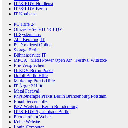
IT \& EDV Notdienst
IT \& EDV Berlin
IT Notdienst
PC Hilfe 24
Offizielle Seite IT \& EDV
IT Systemhaus
24 h Beratung IT
PC Notdienst Online
Storage Berlin
Bühnenservice IT
MPOA - Metal Power Open Air - Festival Wittstock
Ehe Versprechen
IT EDV Berlin Praxis
Unfall Berlin Hilfe
Marketing Praxis Hilfe
IT Ärger ? Hilfe
Metal Festival
Physiotherapie Praxis Berlin Brandenburg Potsdam
Email Server Hilfe
KFZ Werkstatt Berlin Brandenburg
IT \& EDV Systemhaus Berlin
Pferdehof am Weiler
Keine Website
Login Computer