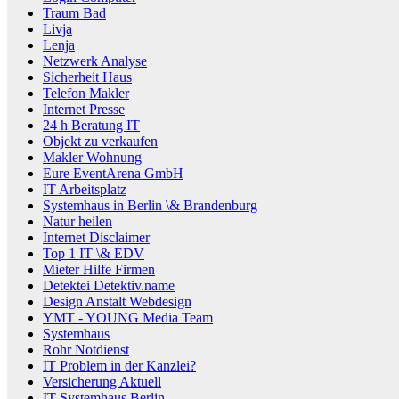
Traum Bad
Livja
Lenja
Netzwerk Analyse
Sicherheit Haus
Telefon Makler
Internet Presse
24 h Beratung IT
Objekt zu verkaufen
Makler Wohnung
Eure EventArena GmbH
IT Arbeitsplatz
Systemhaus in Berlin \& Brandenburg
Natur heilen
Internet Disclaimer
Top 1 IT \& EDV
Mieter Hilfe Firmen
Detektei Detektiv.name
Design Anstalt Webdesign
YMT - YOUNG Media Team
Systemhaus
Rohr Notdienst
IT Problem in der Kanzlei?
Versicherung Aktuell
IT Systemhaus Berlin