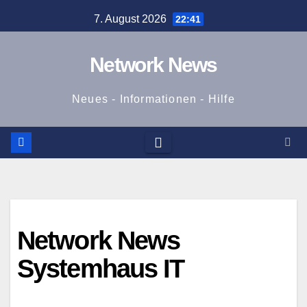
Zum
7. August 2026
22:41
Inhalt
springen
Network News
Neues - Informationen - Hilfe
Network News
Systemhaus IT